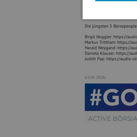
- wikifolio Stockpicking Ö
Bitte weitersagen :
https://
Die jüngsten 5 Börsepeople
Birgit Noggler: https://aud
Markus Tritthart: https://a
Harald Weygand: https://au
Daniela Klauser: https://au
Judith Pap: https://audio-c
(13.05.2026)