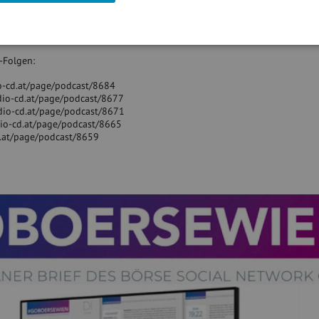
ster­reich DE000LS9BHW2: -0.13% vs. last #gabb, +5.51% ytd, +126.60% sei
www.boerse-social.com/gabb
und
http://www.audio-cd.at/wienerboersepar
-Folgen:
io-cd.at/page/podcast/8684
udio-cd.at/page/podcast/8677
dio-cd.at/page/podcast/8671
dio-cd.at/page/podcast/8665
d.at/page/podcast/8659