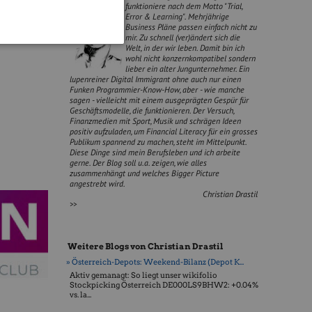
funktioniere nach dem Motto "Trial,
t Start 2013
Error & Learning". Mehrjährige
Business Pläne passen einfach nicht zu
ty
.
mir. Zu schnell (ver)ändert sich die
Welt, in der wir leben. Damit bin ich
wohl nicht konzernkompatibel sondern
lieber ein alter Jungunternehmer. Ein
lupenreiner Digital Immigrant ohne auch nur einen
Funken Programmier-Know-How, aber - wie manche
sagen - vielleicht mit einem ausgeprägten Gespür für
Geschäftsmodelle, die funktionieren. Der Versuch,
Finanzmedien mit Sport, Musik und schrägen Ideen
positiv aufzuladen, um Financial Literacy für ein grosses
Publikum spannend zu machen, steht im Mittelpunkt.
Diese Dinge sind mein Berufsleben und ich arbeite
gerne. Der Blog soll u.a. zeigen, wie alles
zusammenhängt und welches Bigger Picture
angestrebt wird.
Christian Drastil
>>
Weitere Blogs von Christian Drastil
» Österreich-Depots: Weekend-Bilanz (Depot K...
Aktiv gemanagt: So liegt unser wikifolio
Stockpicking Öster­reich DE000LS9BHW2: +0.04%
vs. la...