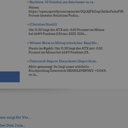
» Nachlese: 10 Vokabel, um Asta besser zu ve...
Hören:
https://open.spotify.com/episode/0QzXjFhOopUnlAoFeduPIN
Private Investor Relations Podca...
» (Christian Drastil)
Um 11:30 liegt der ATX mit -0.83 Prozent im Minus
bei 6689 Punkten (Ultimo 2025: 5326, ...
» Wiener Börse zu Mittag schwächer: Bajaj Mo...
Heute im #gabb: Um 11:30 liegt der ATX mit -0.83
Prozent im Minus bei 6689 Punkten (Ul...
» Österreich-Depots: Etwas fester (Depot Kom...
Aktiv gemanagt: So liegt unser wikifolio
Stockpicking Öster­reich DE000LS9BHW2: +0.04%
vs. la...
e sorgt für Ver...
ei Dota 2 ein...