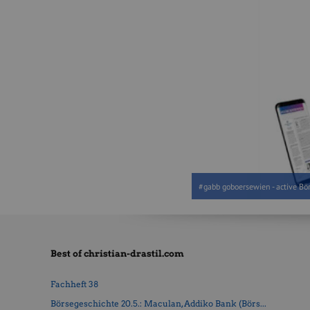
#gabb goboersewien - active Bör
Best of christian-drastil.com
Fachheft 38
Börsegeschichte 20.5.: Maculan, Addiko Bank (Börs...