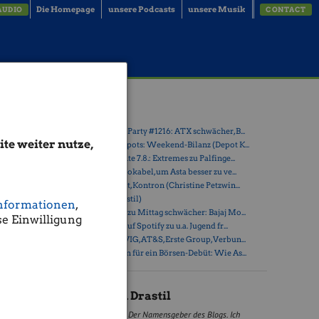
Die Homepage
unsere Podcasts
unsere Musik
AUDIO
CONTACT
ity,
Latest Blogs
» Wiener Börse Party #1216: ATX schwächer, B...
te weiter nutze,
» Österreich-Depots: Weekend-Bilanz (Depot K...
» Börsegeschichte 7.8.: Extremes zu Palfinge...
» Nachlese: 10 Vokabel, um Asta besser zu ve...
» PIR-News: Post, Kontron (Christine Petzwin...
.
» (Christian Drastil)
.80% auf
nformationen
,
2025:
» Wiener Börse zu Mittag schwächer: Bajaj Mo...
e Einwilligung
on
mit
» Börse-Inputs auf Spotify zu u.a. Jugend fr...
» ATX-Trends: VIG, AT&S, Erste Group, Verbun...
» Zehn Vokabeln für ein Börsen-Debüt: Wie As...
an
Christian Drastil
Der Namensgeber des Blogs. Ich