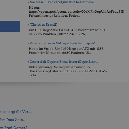
» Nachlese: 10 Vokabel, um Asta besser zu ve...
Hören:
https://open.spotify.com/episode/0QzXjFhOopUnlAoFeduPIN
Private Investor Relations Podca...
» (Christian Drastil)
Um 11:30 liegt der ATX mit -0.83 Prozent im Minus
bei 6689 Punkten (Ultimo 2025: 5326, ...
» Wiener Börse zu Mittag schwächer: Bajaj Mo...
Heute im #gabb: Um 11:30 liegt der ATX mit -0.83
Prozent im Minus bei 6689 Punkten (Ul...
» Österreich-Depots: Etwas fester (Depot Kom...
Aktiv gemanagt: So liegt unser wikifolio
Stockpicking Öster­reich DE000LS9BHW2: +0.04%
vs. la...
e sorgt für Ver...
ei Dota 2 ein...
en Profi-Gamer?