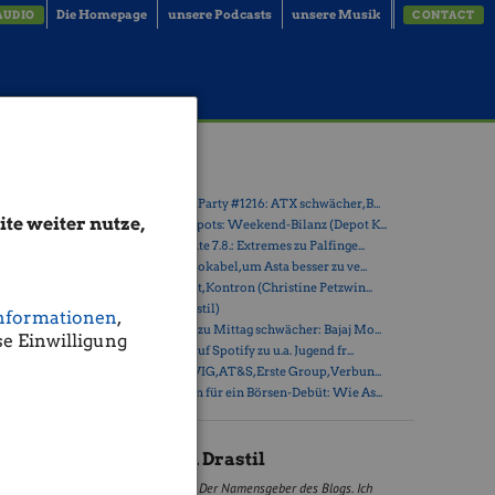
Die Homepage
unsere Podcasts
unsere Musik
AUDIO
CONTACT
 West
Latest Blogs
» Wiener Börse Party #1216: ATX schwächer, B...
te weiter nutze,
» Österreich-Depots: Weekend-Bilanz (Depot K...
» Börsegeschichte 7.8.: Extremes zu Palfinge...
» Nachlese: 10 Vokabel, um Asta besser zu ve...
» PIR-News: Post, Kontron (Christine Petzwin...
» (Christian Drastil)
nformationen
,
» Wiener Börse zu Mittag schwächer: Bajaj Mo...
staltet sie
e Einwilligung
biläumskult
» Börse-Inputs auf Spotify zu u.a. Jugend fr...
» ATX-Trends: VIG, AT&S, Erste Group, Verbun...
» Zehn Vokabeln für ein Börsen-Debüt: Wie As...
Christian Drastil
il
Der Namensgeber des Blogs. Ich