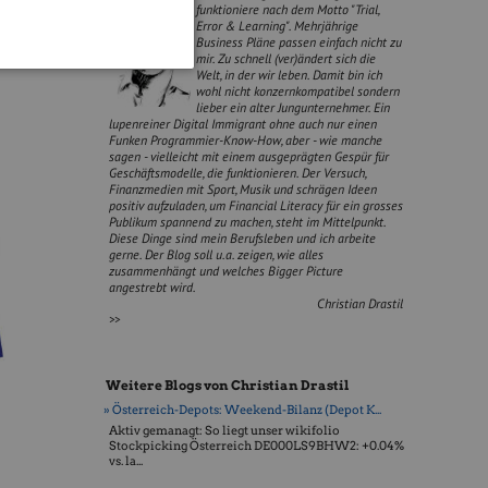
funktioniere nach dem Motto "Trial,
Error & Learning". Mehrjährige
Business Pläne passen einfach nicht zu
mir. Zu schnell (ver)ändert sich die
Welt, in der wir leben. Damit bin ich
wohl nicht konzernkompatibel sondern
lieber ein alter Jungunternehmer. Ein
lupenreiner Digital Immigrant ohne auch nur einen
Funken Programmier-Know-How, aber - wie manche
sagen - vielleicht mit einem ausgeprägten Gespür für
Geschäftsmodelle, die funktionieren. Der Versuch,
Finanzmedien mit Sport, Musik und schrägen Ideen
positiv aufzuladen, um Financial Literacy für ein grosses
Publikum spannend zu machen, steht im Mittelpunkt.
Diese Dinge sind mein Berufsleben und ich arbeite
gerne. Der Blog soll u.a. zeigen, wie alles
zusammenhängt und welches Bigger Picture
angestrebt wird.
Christian Drastil
>>
Weitere Blogs von Christian Drastil
» Österreich-Depots: Weekend-Bilanz (Depot K...
Aktiv gemanagt: So liegt unser wikifolio
Stockpicking Öster­reich DE000LS9BHW2: +0.04%
vs. la...