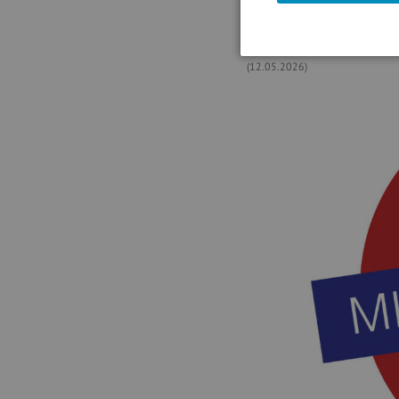
(Der Input von audio cd.at 
(12.05.2026)