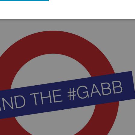
für den
http://www.boerse-social.com/gabb
vom 12.05.)