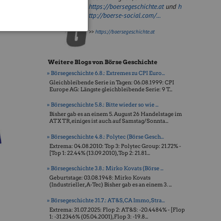
https://boersegeschichte.at
und
h
ttp://boerse-social.com/...
>>
https://boersegeschichte.at
Weitere Blogs von Börse Geschichte
» Börsegeschichte 6.8.: Extremes zu CPI Euro...
Gleichbleibende Serie in Tagen: 06.08.1999: CPI
Europe AG: Längste gleichbleibende Serie: 9 T...
» Börsegeschichte 5.8.: Bitte wieder so wie ...
Bisher gab es an einem 5. August 26 Handelstage im
ATX TR, einiges ist auch auf Samstag/Sonnta...
» Börsegeschichte 4.8.: Polytec (Börse Gesch...
Extrema: 04.08.2010: Top 3: Polytec Group: 21.72% -
[Top 1: 22.44% (13.09.2010), Top 2: 21.81...
» Börsegeschichte 3.8.: Mirko Kovats (Börse ...
Geburtstage: 03.08.1948: Mirko Kovats
(Industrieller, A-Tec) Bisher gab es an einem 3. ...
» Börsegeschichte 31.7.: AT&S, CA Immo, Stra...
Extrema: 31.07.2025: Flop 2: AT&S: -20.4484% - [Flop
1: -31.2346% (05.04.2001), Flop 3: -19.8...