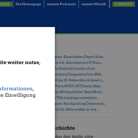
Die Homepage
unsere Podcasts
unsere Musik
AUDIO
CONTACT
Latest Blogs
» Österreich-Depots: Etwas fester (Depot Kom...
te weiter nutze,
» Börsegeschichte 6.8.: Extremes zu CPI Euro...
» Nachlese: Linda Simhofer (audio cd.at)
» PIR-News zu Kontron, Frequentis, Porr, BKS...
» ATX steuert auf das 28. Rekordhoch heuer z...
d. CAD.
» Wiener Börse Party #1215: ATX fester, Baja...
nformationen
,
» Wiener Börse zu Mittag stärker: Bajaj Mobi...
e Einwilligung
» ATX-Trends: AT&S, Lenzing, voestalpine ...
» Österreich-Depots: Stockpicking Österreich...
llen. Die
» Börsegeschichte 5.8.: Bitte wieder so wie ...
1,79%
statt,
Börse Geschichte
Aus dem #gabb, siehe