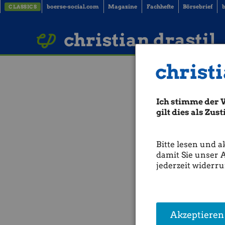
boerse-social.com
Magazine
Fachhefte
Börsebrief
b
CLASSICS
LinkedIn
Imprint
BUCH BESTELLEN
christian drastil
christi
Börsegeschich
Geschichte) (
Ich stimme der 
gilt dies als Zu
IPOs:
11.05.1992:
BWT:
BWT mit I
11.05.1992:
Unternehmens I
Bitte lesen und a
Abs. High/Low:
damit Sie unser 
11.05.2006: High -
Uniqa:
28
jederzeit widerru
Bisher gab es an einem
11.
ATX TR-Durchschnittsperfo
der schlechteste 11.05. im 
(Der Input von Börse Gesch
Akzeptieren