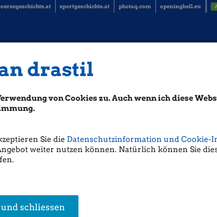
oersegeschichte.at
sportgeschichte.at
photaq.com
openingbell.eu
an drastil
te 11.5.: BWT, UIAG, Uniqa (Börse
BörseGeschichte)
Verwendung von Cookies zu. Auch wenn ich diese Websi
stimmung.
PO in Wien. Emissionserlös war 0,38 Mrd. ATS.
nvest:
Unternehmens Invest mit IPO in Wien. Emissionserlös war 0,23 Mr
kzeptieren Sie die
Datenschutzinformation und Cookie-I
Angebot weiter nutzen können. Natürlich können Sie dies
.572 Euro
fen.
 Mai 24 Handelstage
im ATX TR, einiges ist auch auf Samstag/Sonntag gefa
rmance
am 11.05. beträgt
-0,05%
. Der beste 11.05. fand im Jahr 2022 mit
Jahr 2009 mit
-2,47%
. Im Vorjahr lag der ATX TR am 11.05. so:
0,00%
.
ichte für den
 und schliessen
http://www.boerse-social.com/gabb
vom 11.05.)