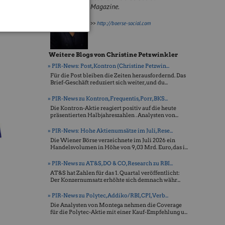
Magazine.
>>
http://boerse-social.com
Weitere Blogs von Christine Petzwinkler
» PIR-News: Post, Kontron (Christine Petzwin...
Für die Post bleiben die Zeiten herausfordernd. Das
Brief-Geschäft reduziert sich weiter, und du...
» PIR-News zu Kontron, Frequentis, Porr, BKS...
Die Kontron-Aktie reagiert positiv auf die heute
präsentierten Halbjahreszahlen . Analysten von...
» PIR-News: Hohe Aktienumsätze im Juli, Rese...
Die Wiener Börse verzeichnete im Juli 2026 ein
Handelsvolumen in Höhe von 9,03 Mrd. Euro, das i...
» PIR-News zu AT&S, DO & CO, Research zu RBI...
AT&S hat Zahlen für das 1. Quartal veröffentlicht:
Der Konzernumsatz erhöhte sich demnach währ...
» PIR-News zu Polytec, Addiko/RBI, CPI, Verb...
Die Analysten von Montega nehmen die Coverage
für die Polytec-Aktie mit einer Kauf-Empfehlung u...