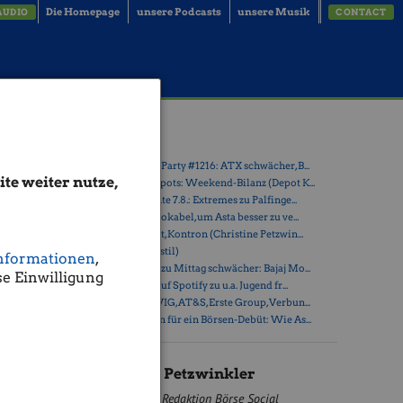
Die Homepage
unsere Podcasts
unsere Musik
AUDIO
CONTACT
Latest Blogs
ler)
» Wiener Börse Party #1216: ATX schwächer, B...
te weiter nutze,
» Österreich-Depots: Weekend-Bilanz (Depot K...
» Börsegeschichte 7.8.: Extremes zu Palfinge...
erinnen
» Nachlese: 10 Vokabel, um Asta besser zu ve...
» PIR-News: Post, Kontron (Christine Petzwin...
isnachlass
» (Christian Drastil)
e
nformationen
,
» Wiener Börse zu Mittag schwächer: Bajaj Mo...
inar
e Einwilligung
 auch
» Börse-Inputs auf Spotify zu u.a. Jugend fr...
en
» ATX-Trends: VIG, AT&S, Erste Group, Verbun...
e
» Zehn Vokabeln für ein Börsen-Debüt: Wie As...
Christine Petzwinkler
Redaktion Börse Social