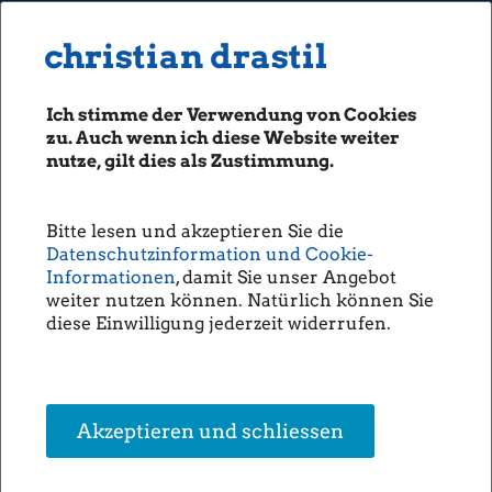
MENU
Seiten: 0 heute/
christian drastil
christian drastil
CLASSICS
boerse-social.com
Ich stimme der Verwendung von Cookies
Magazine
zu. Auch wenn ich diese Website weiter
Fachhefte
nutze, gilt dies als Zustimmung.
Börsegeschichte 3.12.: OMV,
Börsebrief
Stefan Zapotocky, AT&S, Semperit
boersegeschichte.at
(Börse Geschichte)
Bitte lesen und akzeptieren Sie die
sportgeschichte.at
Datenschutzinformation und Cookie-
(BörseGeschichte)
photaq.com
Informationen
, damit Sie unser Angebot
weiter nutzen können. Natürlich können Sie
openingbell.eu
IPOs:
diese Einwilligung jederzeit widerrufen.
03.12.1987:
OMV:
OMV mit IPO in Wien. Emissionserlös war 1,32
Mrd. ATS.
AUDIO
Geburtstage:
Die Homepage
03.12.1952:
Stefan Zapotocky
(Ex-Wiener Börse)
unsere Podcasts
Akzeptieren und schliessen
Umsatzextrema:
unsere Musik
03.12.1999: Bester -
AT&S:
73.607.600 Euro (Doppelzählung); Preis:
22,52 Euro, Stück (Einfachzählung): 1.634.636