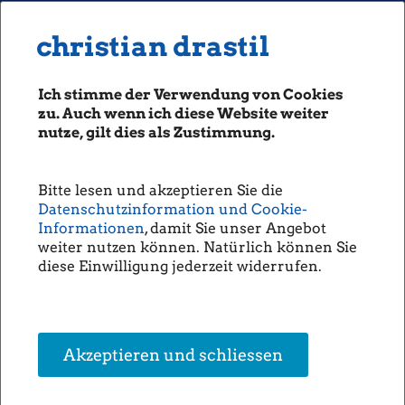
MENU
Seiten: 0 heute/
christian drastil
christian drastil
CLASSICS
boerse-social.com
Ich stimme der Verwendung von Cookies
Magazine
zu. Auch wenn ich diese Website weiter
Fachhefte
nutze, gilt dies als Zustimmung.
Wiener Börse Party #987: ATX
Börsebrief
unverändert und in Schladming
boersegeschichte.at
ist mir Monika Rosen vor dem
Bitte lesen und akzeptieren Sie die
sportgeschichte.at
Datenschutzinformation und Cookie-
Start der #tfc25 vor das Mikro
photaq.com
Informationen
, damit Sie unser Angebot
gelaufen ...
weiter nutzen können. Natürlich können Sie
openingbell.eu
diese Einwilligung jederzeit widerrufen.
Hören:
https://audio-cd.at/page/podcast/7824
AUDIO
Die Wiener Börse Party ist ein Podcastprojekt für Audio-CD.at von
Die Homepage
Christian Drastil
Comm.. Unter dem Motto „Market & Me“ berichtet
Christian Drastil über das Tagesgeschehen an der Wiener Börse.
unsere Podcasts
Inhalte der Folge #987:
Akzeptieren und schliessen
unsere Musik
- ATX unverändert
- Strabag, Porr gesucht