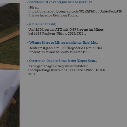
» Nachlese: 10 Vokabel, um Asta besser zu ve...
Hören:
https://open.spotify.com/episode/0QzXjFhOopUnlAoFeduPIN
Private Investor Relations Podca...
» (Christian Drastil)
Um 11:30 liegt der ATX mit -0.83 Prozent im Minus
bei 6689 Punkten (Ultimo 2025: 5326, ...
» Wiener Börse zu Mittag schwächer: Bajaj Mo...
Heute im #gabb: Um 11:30 liegt der ATX mit -0.83
Prozent im Minus bei 6689 Punkten (Ul...
» Österreich-Depots: Etwas fester (Depot Kom...
Aktiv gemanagt: So liegt unser wikifolio
Stockpicking Öster­reich DE000LS9BHW2: +0.04%
vs. la...