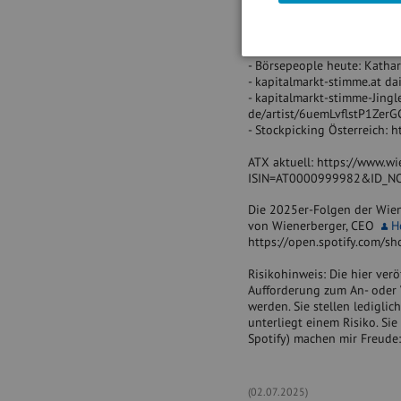
- Vintage zu Palfinger, EVN,
- weiter gehts im Podcast
Links:
- Börsepeople heute: Katha
- kapitalmarkt-stimme.at dai
- kapitalmarkt-stimme-Jingl
de/artist/6uemLvflstP1Zer
- Stockpicking Österreich: 
ATX aktuell: https://www.wi
ISIN=AT0000999982&ID_N
Die 2025er-Folgen der Wiene
von Wienerberger, CEO
He
https://open.spotify.com
Risikohinweis: Die hier ver
Aufforderung zum An- oder 
werden. Sie stellen ledigli
unterliegt einem Risiko. Si
Spotify) machen mir Freude:
(02.07.2025)