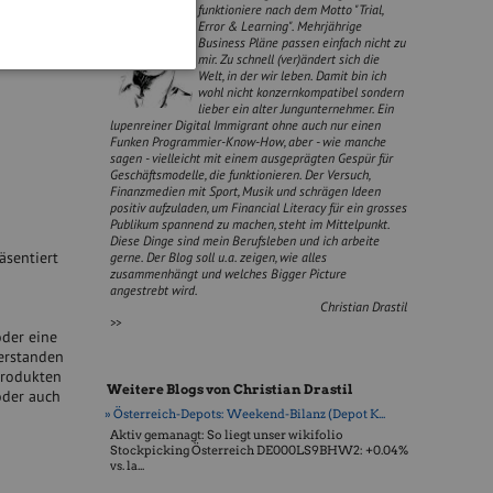
funktioniere nach dem Motto "Trial,
Error & Learning". Mehrjährige
Business Pläne passen einfach nicht zu
mir. Zu schnell (ver)ändert sich die
Welt, in der wir leben. Damit bin ich
wohl nicht konzernkompatibel sondern
lieber ein alter Jungunternehmer. Ein
lupenreiner Digital Immigrant ohne auch nur einen
Funken Programmier-Know-How, aber - wie manche
sagen - vielleicht mit einem ausgeprägten Gespür für
Geschäftsmodelle, die funktionieren. Der Versuch,
Finanzmedien mit Sport, Musik und schrägen Ideen
positiv aufzuladen, um Financial Literacy für ein grosses
Publikum spannend zu machen, steht im Mittelpunkt.
Diese Dinge sind mein Berufsleben und ich arbeite
räsentiert
gerne. Der Blog soll u.a. zeigen, wie alles
zusammenhängt und welches Bigger Picture
angestrebt wird.
Christian Drastil
>>
oder eine
erstanden
produkten
Weitere Blogs von Christian Drastil
oder auch
» Österreich-Depots: Weekend-Bilanz (Depot K...
Aktiv gemanagt: So liegt unser wikifolio
Stockpicking Öster­reich DE000LS9BHW2: +0.04%
vs. la...