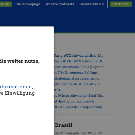
Die Homepage
unsere Podcasts
unsere Musik
AUDIO
CONTACT
hwach,
Latest Blogs
r,
» Wiener Börse Party: ATX schwächer, Bajaj M...
te weiter nutze,
» Wiener Börse Party #1216: ATX schwächer, B...
» Österreich-Depots: Weekend-Bilanz (Depot K...
» Börsegeschichte 7.8.: Extremes zu Palfinge...
» Nachlese: 10 Vokabel, um Asta besser zu ve...
» PIR-News: Post, Kontron (Christine Petzwin...
nformationen
,
dem Motto
» (Christian Drastil)
Folge
e Einwilligung
» Wiener Börse zu Mittag schwächer: Bajaj Mo...
» Börse-Inputs auf Spotify zu u.a. Jugend fr...
» ATX-Trends: VIG, AT&S, Erste Group, Verbun...
ien mit
Christian Drastil
Der Namensgeber des Blogs. Ich