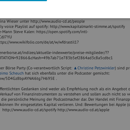
 voestalpine
rina Wieser unter http://www.audio-cd.at/people
ly voice Playlist auf spotify: http://www.kapitalmarkt-stimme.at/spotify
e-Mann Steve Kalen: https://open.spotify.com/intl-
GCdJ7YU
https://www.wikifolio.com/de/at/w/wfdrastil1?
enerborse.at/indizes/aktuelle-indexwerte/preise-mitglieder/??
OTATION=92866&cHash=49b7ab71e783b5ef2864ad3c8a5cdbc1
r Börse Party (Co-verantwortlich Script:
Christine Petzwinkler
) sind p
imo Scheuch
hat sich ebenfalls unter die Podcaster gemischt:
/show/5D4Gz8bpAYNAI6tg7H695E .
öffentlichten Gedanken sind weder als Empfehlung noch als ein Angebot 
Verkauf von Finanzinstrumenten zu verstehen und sollen auch nicht so v
ch die persönliche Meinung der Podcastmacher dar. Der Handel mit Finanz
e können Ihr eingesetztes Kapital verlieren. Und: Bewertungen bei Apple (
 http://www.audio-cd.at/spotify http://www.audio-cd.at/apple