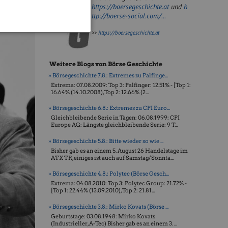
https://boersegeschichte.at
und
h
ttp://boerse-social.com/...
>>
https://boersegeschichte.at
Weitere Blogs von Börse Geschichte
» Börsegeschichte 7.8.: Extremes zu Palfinge...
Extrema: 07.08.2009: Top 3: Palfinger: 12.51% - [Top 1:
16.64% (14.10.2008), Top 2: 12.66% (2...
» Börsegeschichte 6.8.: Extremes zu CPI Euro...
Gleichbleibende Serie in Tagen: 06.08.1999: CPI
Europe AG: Längste gleichbleibende Serie: 9 T...
» Börsegeschichte 5.8.: Bitte wieder so wie ...
Bisher gab es an einem 5. August 26 Handelstage im
ATX TR, einiges ist auch auf Samstag/Sonnta...
» Börsegeschichte 4.8.: Polytec (Börse Gesch...
Extrema: 04.08.2010: Top 3: Polytec Group: 21.72% -
[Top 1: 22.44% (13.09.2010), Top 2: 21.81...
» Börsegeschichte 3.8.: Mirko Kovats (Börse ...
Geburtstage: 03.08.1948: Mirko Kovats
(Industrieller, A-Tec) Bisher gab es an einem 3. ...