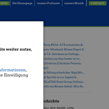
Die Homepage
unsere Podcasts
unsere Musik
AUDIO
CONTACT
Tage
Latest Blogs
» Wiener Börse Party #1216: ATX schwächer, B...
te weiter nutze,
» Österreich-Depots: Weekend-Bilanz (Depot K...
» Börsegeschichte 7.8.: Extremes zu Palfinge...
» Nachlese: 10 Vokabel, um Asta besser zu ve...
» PIR-News: Post, Kontron (Christine Petzwin...
» (Christian Drastil)
nformationen
,
» Wiener Börse zu Mittag schwächer: Bajaj Mo...
e Einwilligung
» Börse-Inputs auf Spotify zu u.a. Jugend fr...
allen. Die
» ATX-Trends: VIG, AT&S, Erste Group, Verbun...
,41%
statt,
» Zehn Vokabeln für ein Börsen-Debüt: Wie As...
Börse Geschichte
Aus dem #gabb, siehe