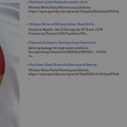
» Nachlese: Linda Simhofer (audio cd.at)
Wiener Börse Party Mittwoch nachhören:
https://open.spotify.com/episode/7hxguKyEDiekmfaTd4Pslj
...
» Wiener Börse zu Mittag stärker: Bajaj Mobi...
Heute im #gabb: Um 12:36 liegt der ATX mit +0.78
Prozent im Plus bei 6756 Punkten (Ulti...
» Österreich-Depots: Stockpicking Österreich...
Aktiv gemanagt: So liegt unser wikifolio
Stockpicking Öster­reich DE000LS9BHW2: : +0.78%
vs. ...
» Nachlese: Hans Wanovits Barrique de Beurse...
Wiener Börse Party Dienstag nachhören:
https://open.spotify.com/episode/5hj6S2tZuTn1bUexdYHslJ
...