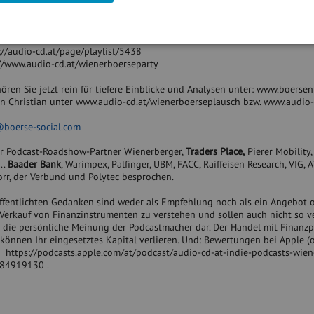
fällt auf
Euro, mitgeteilt von Gold & Co: goldundco.at
s://audio-cd.at/page/playlist/5438
://www.audio-cd.at/wienerboerseparty
ören Sie jetzt rein für tiefere Einblicke und Analysen unter: www.boersen
n Christian unter www.audio-cd.at/wienerboerseplausch bzw. www.audio-
l@boerse-social.com
 Podcast-Roadshow-Partner Wienerberger,
Traders Place,
Pierer Mobility
..
Baader Bank
, Warimpex, Palfinger, UBM, FACC, Raiffeisen Research, VIG, 
orr, der Verbund und Polytec besprochen.
öffentlichten Gedanken sind weder als Empfehlung noch als ein Angebot 
Verkauf von Finanzinstrumenten zu verstehen und sollen auch nicht so v
ch die persönliche Meinung der Podcastmacher dar. Der Handel mit Finanz
e können Ihr eingesetztes Kapital verlieren. Und: Bewertungen bei Apple (
: https://podcasts.apple.com/at/podcast/audio-cd-at-indie-podcasts-wien
484919130 .