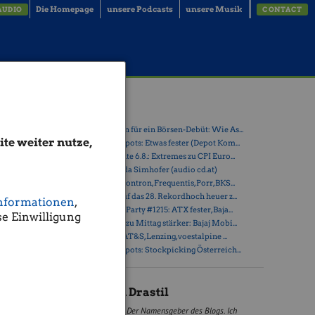
Die Homepage
unsere Podcasts
unsere Musik
AUDIO
CONTACT
,
Latest Blogs
t
» Zehn Vokabeln für ein Börsen-Debüt: Wie As...
te weiter nutze,
» Österreich-Depots: Etwas fester (Depot Kom...
» Börsegeschichte 6.8.: Extremes zu CPI Euro...
» Nachlese: Linda Simhofer (audio cd.at)
» PIR-News zu Kontron, Frequentis, Porr, BKS...
» ATX steuert auf das 28. Rekordhoch heuer z...
nformationen
,
 wieder
» Wiener Börse Party #1215: ATX fester, Baja...
ühl für den
e Einwilligung
» Wiener Börse zu Mittag stärker: Bajaj Mobi...
» ATX-Trends: AT&S, Lenzing, voestalpine ...
» Österreich-Depots: Stockpicking Österreich...
Christian Drastil
Der Namensgeber des Blogs. Ich