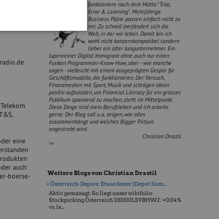
funktioniere nach dem Motto "Trial,
Error & Learning". Mehrjährige
Business Pläne passen einfach nicht zu
mir. Zu schnell (ver)ändert sich die
Welt, in der wir leben. Damit bin ich
wohl nicht konzernkompatibel sondern
lieber ein alter Jungunternehmer. Ein
lupenreiner Digital Immigrant ohne auch nur einen
radio.de .
Funken Programmier-Know-How, aber - wie manche
sagen - vielleicht mit einem ausgeprägten Gespür für
Geschäftsmodelle, die funktionieren. Der Versuch,
Finanzmedien mit Sport, Musik und schrägen Ideen
positiv aufzuladen, um Financial Literacy für ein grosses
Publikum spannend zu machen, steht im Mittelpunkt.
, Telekom
Diese Dinge sind mein Berufsleben und ich arbeite
AT&S,
gerne. Der Blog soll u.a. zeigen, wie alles
zusammenhängt und welches Bigger Picture
angestrebt wird.
Christian Drastil
oder eine
>>
erstanden
produkten
oder auch
Weitere Blogs von Christian Drastil
er-boerse-
» Österreich-Depots: Etwas fester (Depot Kom...
Aktiv gemanagt: So liegt unser wikifolio
Stockpicking Öster­reich DE000LS9BHW2: +0.04%
vs. la...