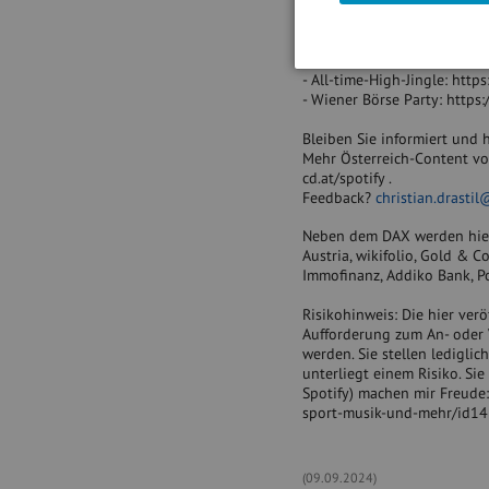
- ATX stärker
- weiter hohe Volumina, Porr 
- 1 kg Gold kostet 72.515 
- All-time-High-Jingle: http
- Wiener Börse Party: https
Bleiben Sie informiert und h
Mehr Österreich-Content vo
cd.at/spotify .
Feedback?
christian.drasti
Neben dem DAX werden hier
Austria, wikifolio, Gold & Co
Immofinanz, Addiko Bank, P
Risikohinweis: Die hier ver
Aufforderung zum An- oder 
werden. Sie stellen ledigli
unterliegt einem Risiko. Si
Spotify) machen mir Freude
sport-musik-und-mehr/id1
(09.09.2024)