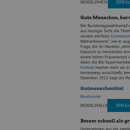
DE000LS9HFZ6
ISIN k
i
n
v
Gute Menschen, her
e
Der Bundestagswahlkampf wi
s
aus heutiger Sicht die The
t
seinem wikifolio
Gutmensch
m
Weltverbesserer“, wie er a
e
Frage, die ihr Handeln „eth
n
klassisch zu nennenden ern
t
einem hohen Frauenanteil in
-
Allein die Bio-Supermarktk
f
Kimball
machen mehr als die
o
keineswegs ausschließt, bew
c
Dezember 2012 liegt die Pe
u
s
Gutmenschentitel
-
o
Roadrunner
n
-
DE000LS9ALL9
ISIN k
d
i
v
Besser schnell als g
i
Unternehmen aus der zweite
d