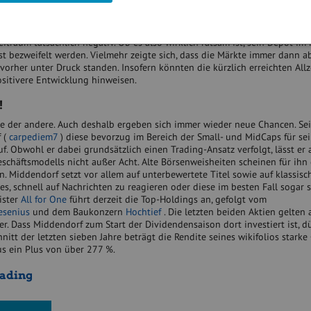
idenden vereinnahmt haben, stammt allerdings noch aus einer anderen Zeit
ekade, dann legte der Aktienmarkt zwischen Mai und September in der Häl
 es praktisch keine Veränderungen und nur in drei Jahren – zuletzt im Ja
itraum tatsächlich negativ. Ob es also wirklich ratsam ist, sein Depot im
t bezweifelt werden. Vielmehr zeigte sich, dass die Märkte immer dann a
orher unter Druck standen. Insofern könnten die kürzlich erreichten All
ositivere Entwicklung hinweisen.
!
ie der andere. Auch deshalb ergeben sich immer wieder neue Chancen. Sei
 (
carpediem7
) diese bevorzug im Bereich der Small- und MidCaps für sei
f. Obwohl er dabei grundsätzlich einen Trading-Ansatz verfolgt, lässt er 
schäftsmodells nicht außer Acht. Alte Börsenweisheiten scheinen für ih
 Middendorf setzt vor allem auf unterbewertete Titel sowie auf klassisc
 es, schnell auf Nachrichten zu reagieren oder diese im besten Fall sogar 
eister
All for One
führt derzeit die Top-Holdings an, gefolgt vom
esenius
und dem Baukonzern
Hochtief
. Die letzten beiden Aktien gelten 
r. Dass Middendorf zum Start der Dividendensaison dort investiert ist, dü
hnitt der letzten sieben Jahre beträgt die Rendite seines wikifolios starke
us ein Plus von über 277 %.
rading