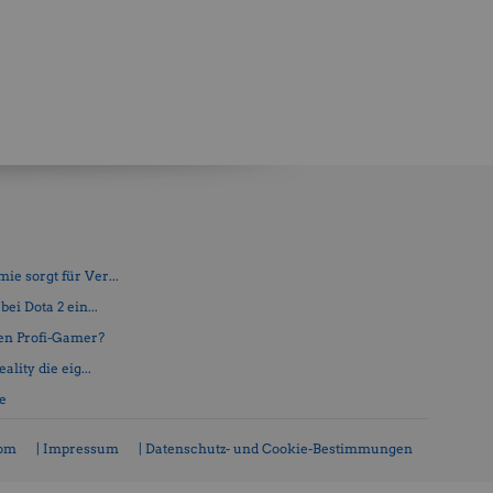
e sorgt für Ver...
ei Dota 2 ein...
en Profi-Gamer?
lity die eig...
fe
com
| Impressum
| Datenschutz- und Cookie-Bestimmungen