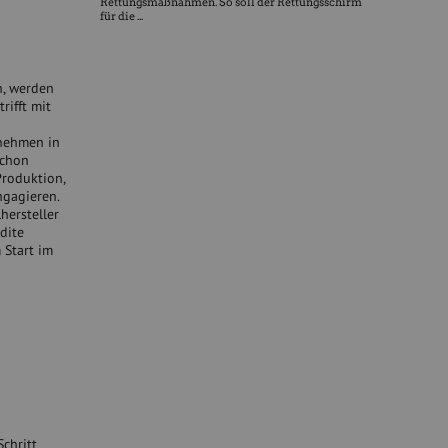
Rettungsmaßnahmen. So soll der Rettungsschirm
für die ...
n, werden
trifft mit
rnehmen in
schon
roduktion,
ngagieren.
ersteller
dite
 Start im
chritt