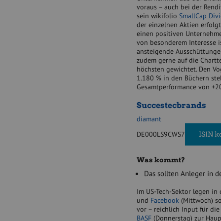
voraus – auch bei der Rendi
e
sein wikifolio
SmallCap Div
n
der einzelnen Aktien erfol
d
einen positiven Unternehme
.
von besonderem Interesse is
h
ansteigende Ausschüttungen
t
zudem gerne auf die Chartte
m
höchsten gewichtet. Den Vo
l
1.180 % in den Büchern steh
(
Gesamtperformance von +20
B
i
Succestecbrands
l
d
diamant
:
s
DE000LS9CWS7
ISIN k
h
u
t
Was kommt?
t
Das sollten Anleger in 
e
r
Im US-Tech-Sektor legen i
s
und
Facebook
(Mittwoch) s
t
vor – reichlich Input für di
o
BASF
(Donnerstag) zur Haup