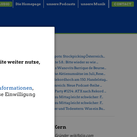
Die Homepage
unsere Podcasts
unsere Musik
AUDIO
CONTACT
e,
Latest Blogs
» Österreich-Depots: Stockpicking Österreich...
te weiter nutze,
» Börsegeschichte 5.8.: Bitte wieder so wie ...
» Nachlese: Hans Wanovits Barrique de Beurse...
 der
» PIR-News: Hohe Aktienumsätze im Juli, Rese...
» ATX erreicht Rekordhoch am 150. Handelstag...
» Drastil & Seltenreich: Neue Podcast-Reihe ...
s liegt zum
nformationen
,
len konnte.
» Wiener Börse Party #1214: ATX nach Rekord ...
e Einwilligung
zten
» Wiener Börse zu Mittag leicht schwächer: F...
meisten
» Wiener Börse zu Mittag leicht schwächer: F...
» Zwischen Polier und Todesstern: Was ein Bu...
Andreas Kern
eit „Sell
ehren
Gründer wikifolio.com