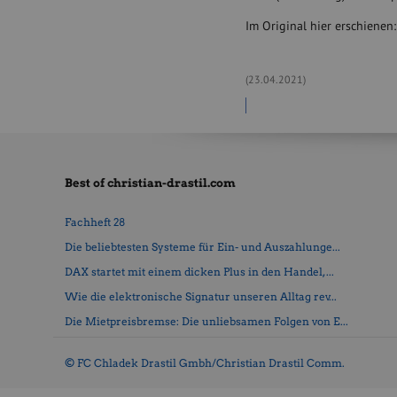
c
k
Im Original hier erschienen
.
c
o
(23.04.2021)
m
)
Best of christian-drastil.com
Fachheft 28
Die beliebtesten Systeme für Ein- und Auszahlunge...
DAX startet mit einem dicken Plus in den Handel, ...
Wie die elektronische Signatur unseren Alltag rev...
Die Mietpreisbremse: Die unliebsamen Folgen von E...
© FC Chladek Drastil Gmbh/Christian Drastil Comm.