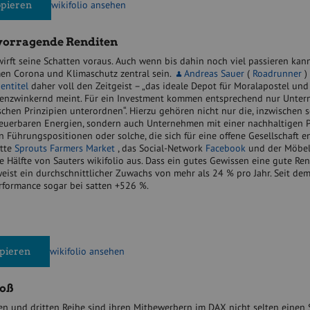
wikifolio ansehen
opieren
vorragende Renditen
rft seine Schatten voraus. Auch wenn bis dahin noch viel passieren kan
men Corona und Klimaschutz zentral sein.
Andreas Sauer
(
Roadrunner
) 
entitel
daher voll den Zeitgeist – „das ideale Depot für Moralapostel und
ugenzwinkernd meint. Für ein Investment kommen entsprechend nur Unte
ischen Prinzipien unterordnen“. Hierzu gehören nicht nur die, inzwischen 
euerbaren Energien, sondern auch Unternehmen mit einer nachhaltigen P
 Führungspositionen oder solche, die sich für eine offene Gesellschaft e
ette
Sprouts Farmers Market
, das Social-Network
Facebook
und der Möbelh
 Hälfte von Sauters wikifolio aus. Dass ein gutes Gewissen eine gute Ren
eist ein durchschnittlicher Zuwachs von mehr als 24 % pro Jahr. Seit dem
rformance sogar bei satten +526 %.
wikifolio ansehen
opieren
roß
n und dritten Reihe sind ihren Mitbewerbern im DAX nicht selten einen S