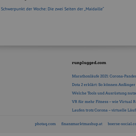
:
Schwerpunkt der Woche: Die zwei Seiten der „Maidaille“
runplugged.com
Marathonläufe 2021: Corona-Pandemi
Dota 2 erklärt: So können Anfänger b
Welche Tools und Ausrüstung nutz
VR für mehr Fitness – wie Virtual Rea
Laufen trotz Corona – virtuelle Läu
photaq.com
finanzmarktmashup.at
boerse-social.