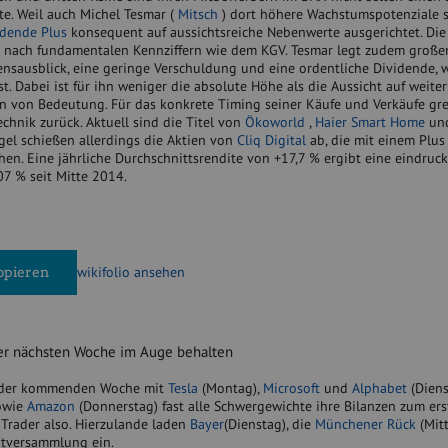
te. Weil auch Michel Tesmar (
Mitsch
) dort höhere Wachstumspotenziale si
idende Plus
konsequent auf aussichtsreiche Nebenwerte ausgerichtet. Di
gt nach fundamentalen Kennziffern wie dem KGV. Tesmar legt zudem große
nsausblick, eine geringe Verschuldung und eine ordentliche Dividende, w
t. Dabei ist für ihn weniger die absolute Höhe als die Aussicht auf weiter
 von Bedeutung. Für das konkrete Timing seiner Käufe und Verkäufe grei
chnik zurück. Aktuell sind die Titel von
Ökoworld
,
Haier Smart Home
un
gel schießen allerdings die Aktien von
Cliq Digital
ab, die mit einem Plus
en. Eine jährliche Durchschnittsrendite von +17,7 % ergibt eine eindruck
7 % seit Mitte 2014.
wikifolio ansehen
opieren
der nächsten Woche im Auge behalten
n der kommenden Woche mit
Tesla
(Montag),
Microsoft
und
Alphabet
(Diens
owie
Amazon
(Donnerstag) fast alle Schwergewichte ihre Bilanzen zum ers
e Trader also. Hierzulande laden
Bayer
(Dienstag), die
Münchener Rück
(Mit
tversammlung ein.