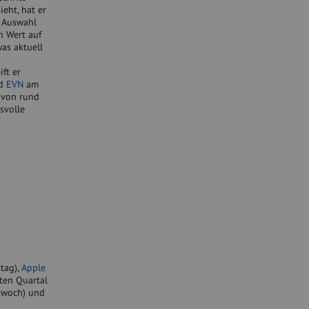
eht, hat er
e Auswahl
n Wert auf
as aktuell
ft er
d
EVN
am
 von rund
svolle
tag),
Apple
ten Quartal
twoch) und