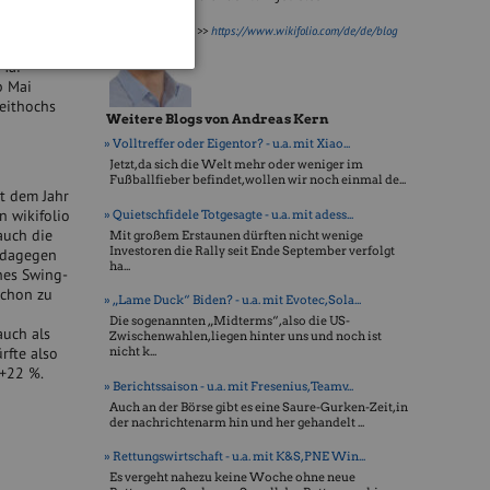
.
fte der
>>
https://www.wikifolio.com/de/de/blog
hr 2018 –
 Mai
b Mai
zeithochs
Weitere Blogs von Andreas Kern
» Volltreffer oder Eigentor? - u.a. mit Xiao...
Jetzt, da sich die Welt mehr oder weniger im
Fußballfieber befindet, wollen wir noch einmal de...
t dem Jahr
n wikifolio
» Quietschfidele Totgesagte - u.a. mit adess...
auch die
Mit großem Erstaunen dürften nicht wenige
Investoren die Rally seit Ende September verfolgt
n dagegen
ha...
hes Swing-
schon zu
» „Lame Duck“ Biden? - u.a. mit Evotec, Sola...
Die sogenannten „Midterms“, also die US-
auch als
Zwischenwahlen, liegen hinter uns und noch ist
rfte also
nicht k...
 +22 %.
» Berichtssaison - u.a. mit Fresenius, Teamv...
Auch an der Börse gibt es eine Saure-Gurken-Zeit, in
der nachrichtenarm hin und her gehandelt ...
» Rettungswirtschaft - u.a. mit K&S, PNE Win...
Es vergeht nahezu keine Woche ohne neue